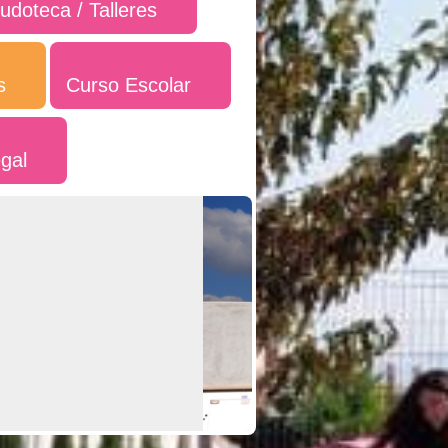
udoteca / Talleres
s
Curso Escolar
egal