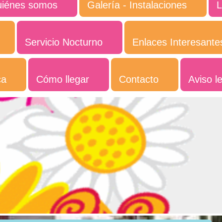
iénes somos
Galería - Instalaciones
L
Servicio Nocturno
Enlaces Interesante
ca
Cómo llegar
Contacto
Aviso l